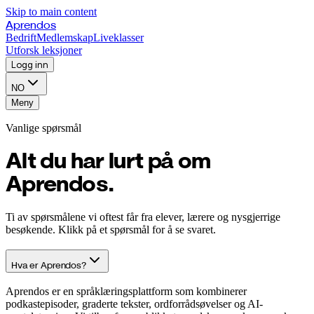
Skip to main content
Aprendos
Bedrift
Medlemskap
Liveklasser
Utforsk leksjoner
Logg inn
NO
Meny
Vanlige spørsmål
Alt du har lurt på om
Aprendos.
Ti av spørsmålene vi oftest får fra elever, lærere og nysgjerrige
besøkende. Klikk på et spørsmål for å se svaret.
Hva er Aprendos?
Aprendos er en språklæringsplattform som kombinerer
podkastepisoder, graderte tekster, ordforrådsøvelser og AI-