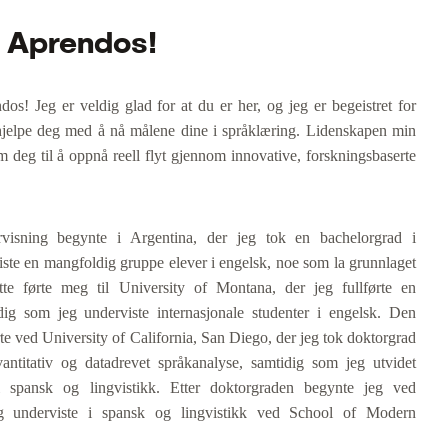
l Aprendos!
os! Jeg er veldig glad for at du er her, og jeg er begeistret for
 hjelpe deg med å nå målene dine i språklæring. Lidenskapen min
om deg til å oppnå reell flyt gjennom innovative, forskningsbaserte
visning begynte i Argentina, der jeg tok en bachelorgrad i
ste en mangfoldig gruppe elever i engelsk, noe som la grunnlaget
tte førte meg til University of Montana, der jeg fullførte en
idig som jeg underviste internasjonale studenter i engelsk. Den
e ved University of California, San Diego, der jeg tok doktorgrad
antitativ og datadrevet språkanalyse, samtidig som jeg utvidet
i spansk og lingvistikk. Etter doktorgraden begynte jeg ved
eg underviste i spansk og lingvistikk ved School of Modern