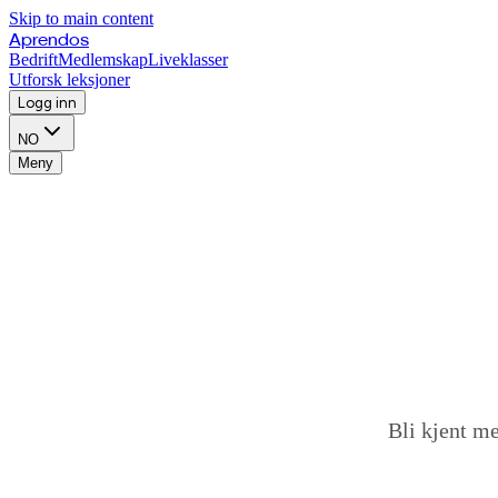
Skip to main content
Aprendos
Bedrift
Medlemskap
Liveklasser
Utforsk leksjoner
Logg inn
NO
Meny
Bli kjent m