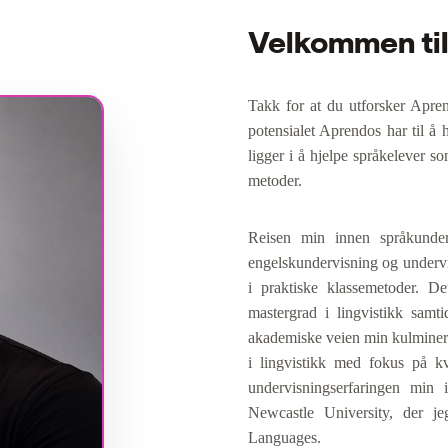
Velkommen ti
Takk for at du utforsker Aprend
potensialet Aprendos har til å
ligger i å hjelpe språkelever s
metoder.
Reisen min innen språkunder
engelskundervisning og undervi
i praktiske klassemetoder. De
mastergrad i lingvistikk samt
akademiske veien min kulminert
i lingvistikk med fokus på kv
undervisningserfaringen min 
Newcastle University, der j
Languages.